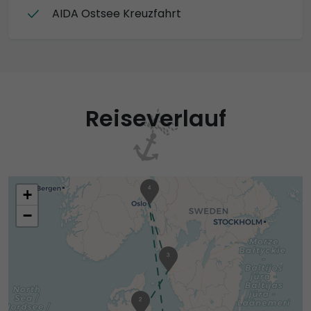
AIDA Ostsee Kreuzfahrt
Reiseverlauf
4
+
−
3
2