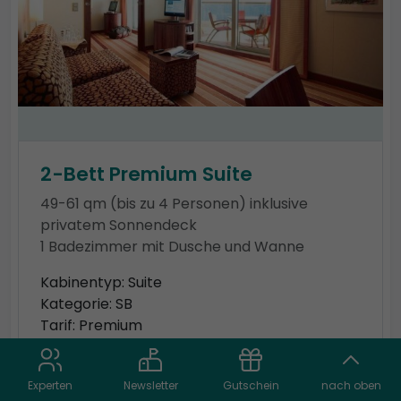
2-Bett Premium Suite
49-61 qm (bis zu 4 Personen) inklusive
privatem Sonnendeck
1 Badezimmer mit Dusche und Wanne
Kabinentyp: Suite
Kategorie: SB
Tarif: Premium
Aktuell nicht verfügbar, rufen Sie
Experten
Newsletter
Gutschein
nach oben
uns bitte an!