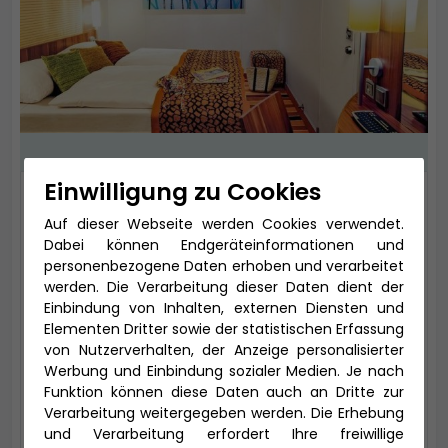
Einwilligung zu Cookies
2-Bett Innen
Auf dieser Webseite werden Cookies verwendet.
13,5 qm (bis zu 4 Personen), Bad mit Dusche
Dabei können Endgeräteinformationen und
Die Mehrbettkabinen verfügen über
personenbezogene Daten erhoben und verarbeitet
werden. Die Verarbeitung dieser Daten dient der
getrennte Betten.
Einbindung von Inhalten, externen Diensten und
Kabinentyp: Innen
Elementen Dritter sowie der statistischen Erfassung
von Nutzerverhalten, der Anzeige personalisierter
Kategorie: IB
Werbung und Einbindung sozialer Medien. Je nach
Tarif: Premium
Funktion können diese Daten auch an Dritte zur
Verarbeitung weitergegeben werden. Die Erhebung
Aktuell nicht verfügbar, rufen Sie
und Verarbeitung erfordert Ihre freiwillige