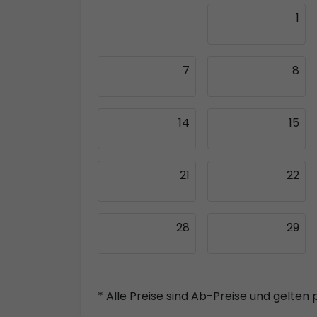
30
1
7
8
14
15
21
22
28
29
* Alle Preise sind Ab-Preise und gelten 