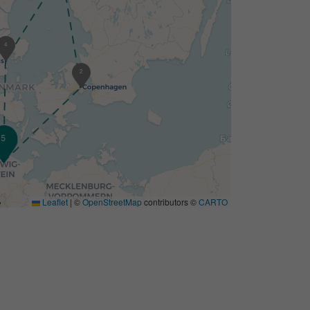
4
2
5
1
Leaflet
|
©
OpenStreetMap
contributors ©
CARTO