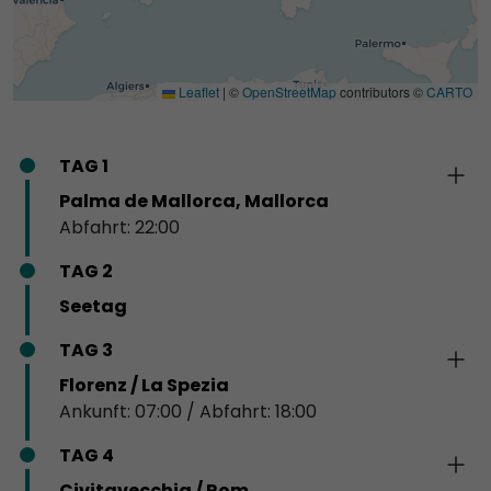
Leaflet
|
©
OpenStreetMap
contributors ©
CARTO
TAG 1
Palma de Mallorca, Mallorca
Abfahrt: 22:00
TAG 2
Seetag
TAG 3
Florenz / La Spezia
Ankunft: 07:00 / Abfahrt: 18:00
TAG 4
Civitavecchia / Rom