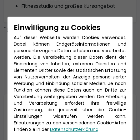
Fitnessstudio und großes Kursangebot
Einwilligung zu Cookies
* je nach Reisetermin
Auf dieser Webseite werden Cookies verwendet.
Dabei können Endgeräteinformationen und
personenbezogene Daten erhoben und verarbeitet
werden. Die Verarbeitung dieser Daten dient der
Einbindung von Inhalten, externen Diensten und
Termine
Elementen Dritter sowie der statistischen Erfassung
von Nutzerverhalten, der Anzeige personalisierter
Werbung und Einbindung sozialer Medien. Je nach
Funktion können diese Daten auch an Dritte zur
Verarbeitung weitergegeben werden. Die Erhebung
und Verarbeitung erfordert Ihre freiwillige
August 2026
Zustimmung, die jederzeit über die Cookie-
Einstellungen widerrufen werden kann.
Erläuterungen zu den verschiedenen Cookie-Arten
Mo
Di
Mi
Do
Fr
Sa
So
finden Sie in der
Datenschutzerklärung
.