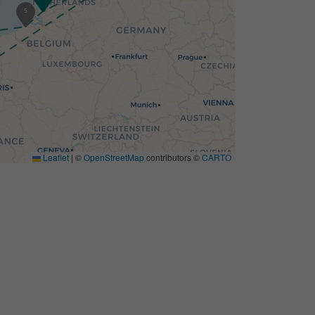
5
Leaflet
|
©
OpenStreetMap
contributors ©
CARTO