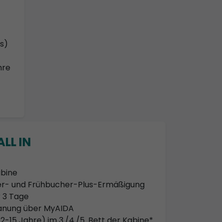
s)
hre
LL IN
bine
her- und Frühbucher-Plus-Ermäßigung
 3 Tage
lanung über MyAIDA
2-15 Jahre) im 3./4./5. Bett der Kabine*