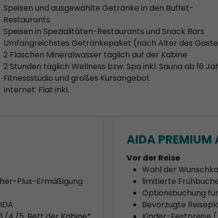
Speisen und ausgewählte Getränke in den Buffet-
Restaurants
Speisen in Spezialitäten-Restaurants und Snack Bars
Umfangreichstes Getränkepaket (nach Alter des Gaste
2 Flaschen Mineralwasser täglich auf der Kabine
2 Stunden täglich Wellness bzw. Spa inkl. Sauna ab 16 Ja
Fitnessstudio und großes Kursangebot
Internet: Flat inkl.
AIDA PREMIUM A
Vor der Reise
Wahl der Wunschka
ucher-Plus-Ermäßigung
limitierte Frühbuc
Optionsbuchung für
AIDA
Bevorzugte Reisep
3./4./5. Bett der Kabine*
Kinder-Festpreise ( 