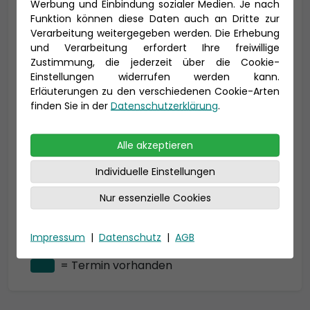
Werbung und Einbindung sozialer Medien. Je nach
ab
1.005 €*
Funktion können diese Daten auch an Dritte zur
7
8
9
10
11
12
13
Verarbeitung weitergegeben werden. Die Erhebung
und Verarbeitung erfordert Ihre freiwillige
Zustimmung, die jederzeit über die Cookie-
14
15
16
17
18
19
20
Einstellungen widerrufen werden kann.
Erläuterungen zu den verschiedenen Cookie-Arten
finden Sie in der
Datenschutzerklärung
.
21
22
23
24
25
26
27
Alle akzeptieren
28
29
30
Individuelle Einstellungen
Nur essenzielle Cookies
* Alle Preise sind Ab-Preise und gelten pro
Impressum
|
Datenschutz
|
AGB
Person.
= Termin vorhanden