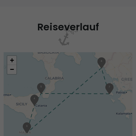
Reiseverlauf
+
1
8
−
5
7
4
3