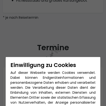
Fitnessstudio und großes Kursangebot
* je nach Reisetermin
Termine
Einwilligung zu Cookies
Auf dieser Webseite werden Cookies verwendet.
September 2026
Dabei können Endgeräteinformationen und
personenbezogene Daten erhoben und verarbeitet
werden. Die Verarbeitung dieser Daten dient der
Mo
Di
Mi
Do
Fr
Sa
So
Einbindung von Inhalten, externen Diensten und
Elementen Dritter sowie der statistischen Erfassung
von Nutzerverhalten, der Anzeige personalisierter
31
1
2
3
4
5
6