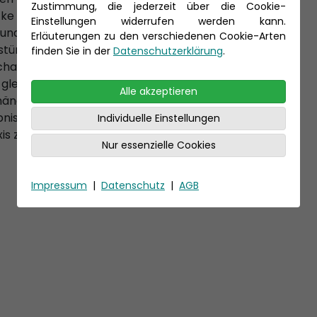
Zustimmung, die jederzeit über die Cookie-
cke auf die berühmten
Einstellungen widerrufen werden kann.
nd „Brautschleier“, die
Erläuterungen zu den verschiedenen Cookie-Arten
türzen. Lassen Sie sich von
finden Sie in der
Datenschutzerklärung
.
dschaft verzaubern, während
eitet. Kleine, idyllische
Alle akzeptieren
ängen erinnern an das
bnis, das die unberührte
Individuelle Einstellungen
s zeigt.
Nur essenzielle Cookies
Impressum
|
Datenschutz
|
AGB