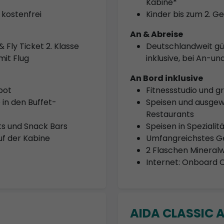
Kabine*
 kostenfrei
Kinder bis zum 2. G
An & Abreise
 Fly Ticket 2. Klasse
Deutschlandweit gült
mit Flug
inklusive, bei An-u
An Bord inklusive
bot
Fitnessstudio und 
in den Buffet-
Speisen und ausgew
Restaurants
ts und Snack Bars
Speisen in Speziali
uf der Kabine
Umfangreichstes Ge
2 Flaschen Mineralw
Internet: Onboard C
AIDA CLASSIC A