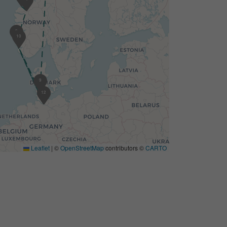
3
10
9
12
1
Leaflet
|
©
OpenStreetMap
contributors ©
CARTO