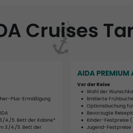
DA Cruises Tar
AIDA PREMIUM A
Vor der Reise
Wahl der Wunschka
ucher-Plus-Ermäßigung
limitierte Frühbuc
Optionsbuchung für
AIDA
Bevorzugte Reisep
3./4./5. Bett der Kabine*
Kinder-Festpreise ( 
 3./4./5. Bett der
Jugend-Festpreise (