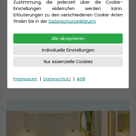
Zustimmung, die jederzeit über die Cookie-
Einstellungen widerrufen werden kann.
2-Bett-Innen
Erläuterungen zu den verschiedenen Cookie-Arten
finden Sie in der
Datenschutzerklärung
.
²,
13 – 16 m
Bad mit Dusche
Kabinentyp: Innen
Alle akzeptieren
Kategorie: IC
Tarif: Premium
Individuelle Einstellungen
Nur essenzielle Cookies
1.360 € *
auswählen
Impressum
|
Datenschutz
|
AGB