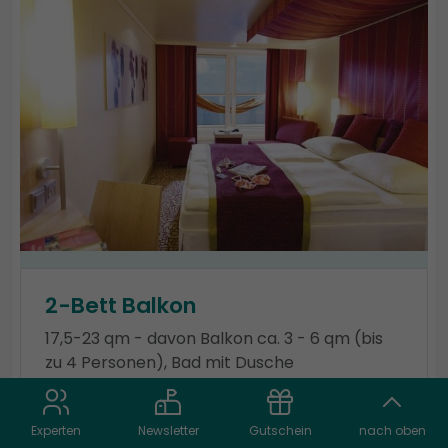
2-Bett Balkon
17,5-23 qm - davon Balkon ca. 3 - 6 qm (bis
zu 4 Personen), Bad mit Dusche
Kabinentyp: Balkon
Kategorie: BB
Experten
Newsletter
Gutschein
nach oben