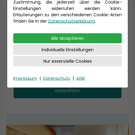
Zustimmung, die jederzeit über die Cookie-
Einstellungen widerrufen werden kann.
2-Bett Innen
Erläuterungen zu den verschiedenen Cookie-Arten
finden Sie in der
Datenschutzerklärung
.
13,5 qm (bis zu 4 Personen), Bad mit Dusche
Die Mehrbettkabinen verfügen über
getrennte Betten.
Alle akzeptieren
Kabinentyp: Innen
Individuelle Einstellungen
Kategorie: IA
Nur essenzielle Cookies
Tarif: Premium
1.480 € *
Impressum
|
Datenschutz
|
AGB
auswählen