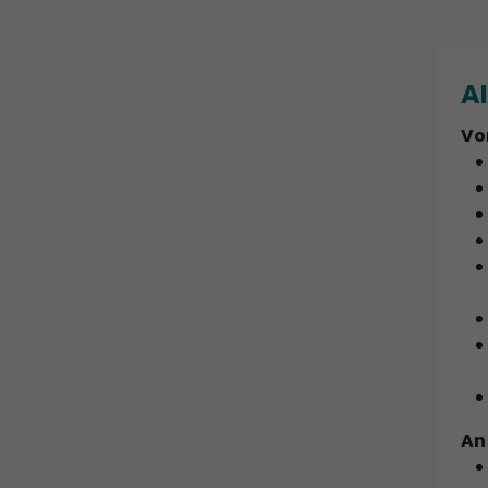
A
Vo
An