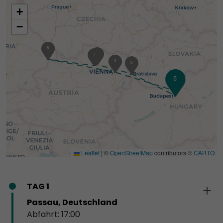
+
−
1
8
7
7
2
3
6
5
4
4
Leaflet
|
©
OpenStreetMap
contributors ©
CARTO
TAG 1
Passau, Deutschland
Abfahrt: 17:00