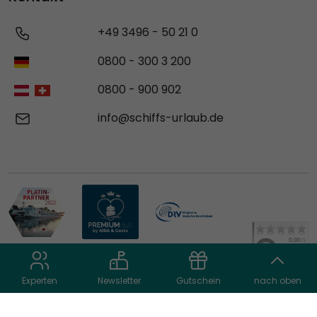
+49 3496 - 50 21 0
0800 - 300 3 200
0800 - 900 902
info@schiffs-urlaub.de
Experten
Newsletter
Gutschein
nach oben