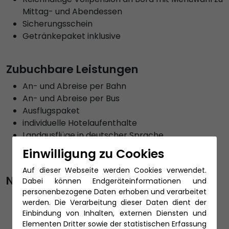
Mittag- und Abendessen
Sicherungsschein
Getränkepaket inklusive
Zubuchbare Leistungen
An- und Abreise per Bahn
An- und Abreise per Bus
Ausflugspaket
individuelle Hotelaufenthalte
Landausflüge in deutscher Sprache
Reiseschutz
Einwilligung zu Cookies
TEfra Gepäckservice
Auf dieser Webseite werden Cookies verwendet.
Nicht zubuchbare Leistungen
Dabei können Endgeräteinformationen und
personenbezogene Daten erhoben und verarbeitet
Trinkgeld
werden. Die Verarbeitung dieser Daten dient der
Einbindung von Inhalten, externen Diensten und
Elementen Dritter sowie der statistischen Erfassung