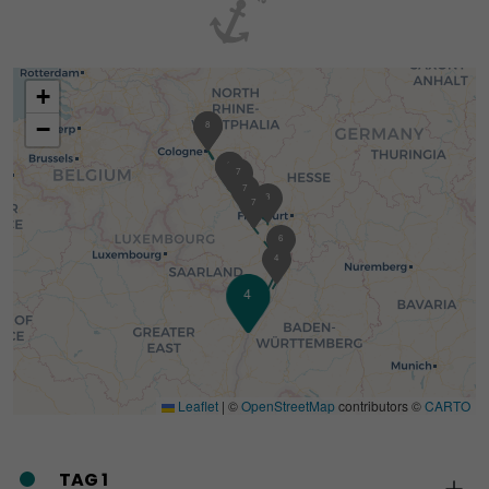
+
−
1
8
1
2
7
7
3
6
7
6
4
4
5
Leaflet
|
©
OpenStreetMap
contributors ©
CARTO
TAG 1