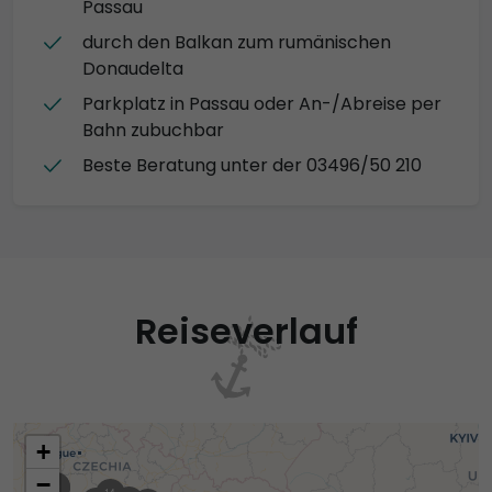
Passau
durch den Balkan zum rumänischen
Donaudelta
Parkplatz in Passau oder An-/Abreise per
Bahn zubuchbar
Beste Beratung unter der 03496/50 210
Reiseverlauf
+
−
15
1
14