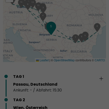
2
14
13
6
13
3
3
4
5
11
8
11
7
9
9
7
Leaflet
|
©
OpenStreetMap
contributors ©
CARTO
TAG 1
Passau, Deutschland
Ankunft: - / Abfahrt: 15:30
TAG 2
Wien, Österreich