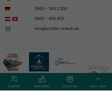
0800 - 300 3 200
0800 - 900 902
info@schiffs-urlaub.de
Experten
Newsletter
Gutschein
nach oben
© 2026 schiffs-urlaub.de