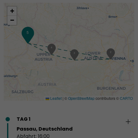
+
−
5
1
4
2
3
Leaflet
|
©
OpenStreetMap
contributors ©
CARTO
TAG 1
Passau, Deutschland
Abfahrt: 16:00