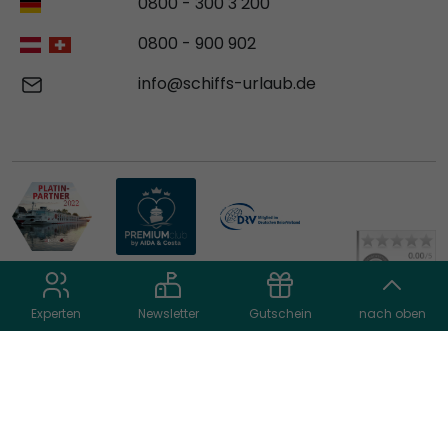
0800 - 300 3 200
0800 - 900 902
info@schiffs-urlaub.de
Experten
Newsletter
Gutschein
nach oben
© 2026 schiffs-urlaub.de
AGB
Datenschutz
Impressum
Cookie Einstellungen