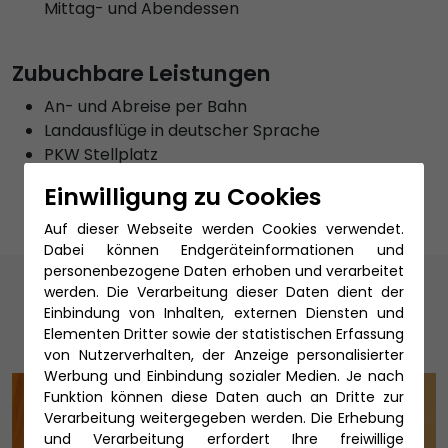
Mittag- und Abendessen
Zubuchbare Leistungen
An- und Abreise per Bahn
Landausflüge in deutscher Sprache
PKW Stellplatz
Reiseschutz
Einwilligung zu Cookies
Auf dieser Webseite werden Cookies verwendet.
Dabei können Endgeräteinformationen und
personenbezogene Daten erhoben und verarbeitet
Unsere Reiseexperten
werden. Die Verarbeitung dieser Daten dient der
Einbindung von Inhalten, externen Diensten und
Elementen Dritter sowie der statistischen Erfassung
von Nutzerverhalten, der Anzeige personalisierter
Werbung und Einbindung sozialer Medien. Je nach
Funktion können diese Daten auch an Dritte zur
Verarbeitung weitergegeben werden. Die Erhebung
und Verarbeitung erfordert Ihre freiwillige