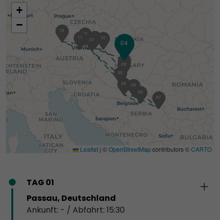
+
−
01
12
02
02
03
11
10
07
04
09
09
05
05
08
08
06
07
Leaflet
|
©
OpenStreetMap
contributors ©
CARTO
TAG 01
Passau, Deutschland
Ankunft: - / Abfahrt: 15:30