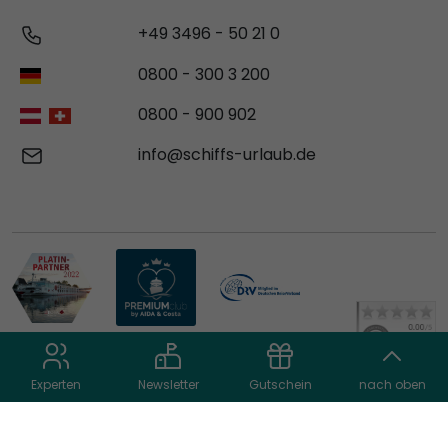
+49 3496 - 50 21 0
0800 - 300 3 200
0800 - 900 902
info@schiffs-urlaub.de
Experten
Newsletter
Gutschein
nach oben