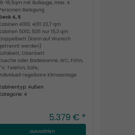
16-18,5qm mit Bullauge, max. 4
Personen Belegung
Deck 4, 5
Kabinen 4010, 4011 23,7 qm
Kabinen 5010, 5011 nur 15,3 qm
Doppelbett (kann auf Wunsch
getrennt werden)
Sofabett, Oberbett
Dusche oder Badewanne, WC, Föhn,
TV, Telefon, Safe,
individuell regelbare Klimaanlage
Kabinentyp: Außen
Kategorie: 4
5.379 € *
auswählen