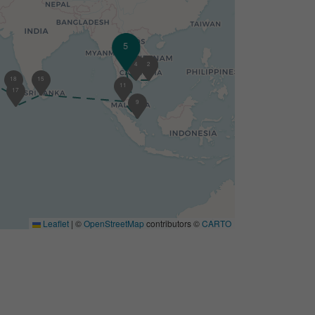
5
6
4
1
2
18
15
11
17
9
Leaflet
|
©
OpenStreetMap
contributors ©
CARTO