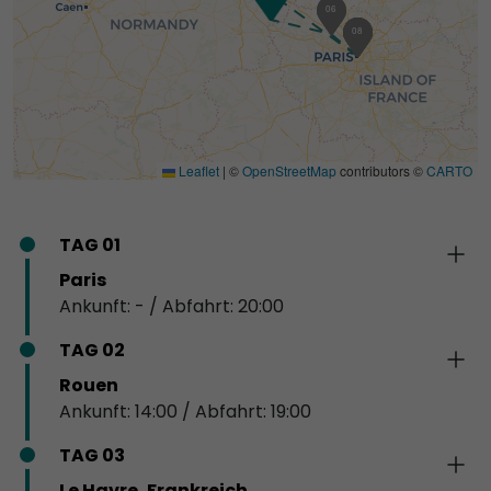
05
06
01
06
07
08
Leaflet
|
©
OpenStreetMap
contributors ©
CARTO
TAG 01
Paris
Ankunft: - / Abfahrt: 20:00
TAG 02
Rouen
Ankunft: 14:00 / Abfahrt: 19:00
TAG 03
Le Havre, Frankreich