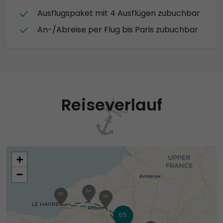
Ausflugspaket mit 4 Ausflügen zubuchbar
An-/Abreise per Flug bis Paris zubuchbar
Reiseverlauf
+
−
04
03
02
04
05