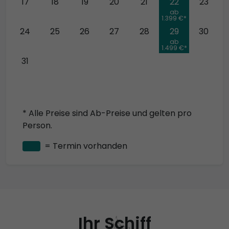
17
18
19
20
21
22
23
ab
1.399 €*
24
25
26
27
28
29
30
ab
1.499 €*
31
* Alle Preise sind Ab-Preise und gelten pro
Person.
= Termin vorhanden
Ihr Schiff