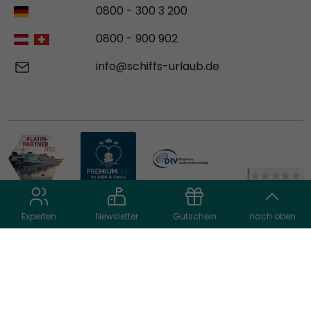
0800 - 300 3 200
0800 - 900 902
info@schiffs-urlaub.de
Experten
Newsletter
Gutschein
nach oben
© 2026 schiffs-urlaub.de