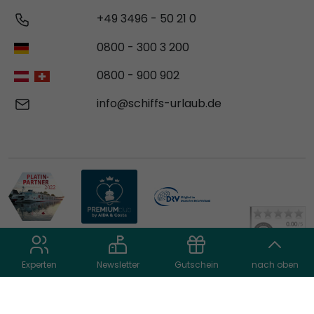
+49 3496 - 50 21 0
0800 - 300 3 200
0800 - 900 902
info@schiffs-urlaub.de
Experten
Newsletter
Gutschein
nach oben