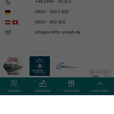
+49 3496 - 50 21 0
0800 - 300 3 200
0800 - 900 902
info@schiffs-urlaub.de
Experten
Newsletter
Gutschein
nach oben
© 2026 schiffs-urlaub.de