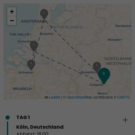
+
4
−
2
3
5
6
1
Leaflet
|
©
OpenStreetMap
contributors ©
CARTO
TAG 1
Köln, Deutschland
Abfahrt: 16:00