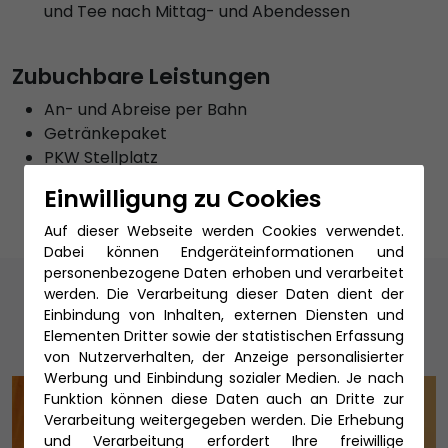
und Tee nach Mittag- und Abendessen
Zubuchbare Leistungen
An- und Abreise per Bahn
Getränkepaket
PKW Stellplatz
Reiseschutz
Einwilligung zu Cookies
Auf dieser Webseite werden Cookies verwendet.
Dabei können Endgeräteinformationen und
personenbezogene Daten erhoben und verarbeitet
Unsere Reiseexperten
werden. Die Verarbeitung dieser Daten dient der
Einbindung von Inhalten, externen Diensten und
Elementen Dritter sowie der statistischen Erfassung
von Nutzerverhalten, der Anzeige personalisierter
Werbung und Einbindung sozialer Medien. Je nach
Funktion können diese Daten auch an Dritte zur
Verarbeitung weitergegeben werden. Die Erhebung
und Verarbeitung erfordert Ihre freiwillige