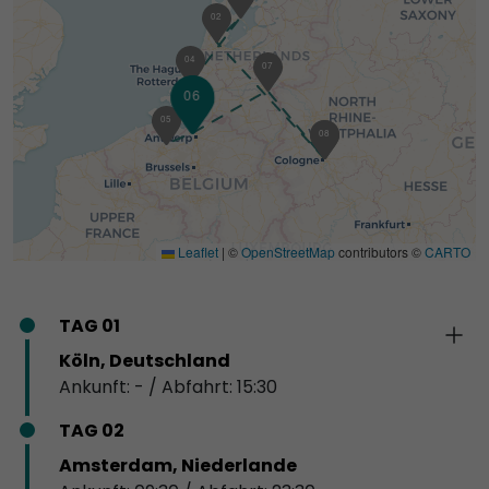
02
04
07
06
05
01
08
Leaflet
|
©
OpenStreetMap
contributors ©
CARTO
TAG 01
Köln, Deutschland
Ankunft: - / Abfahrt: 15:30
TAG 02
Amsterdam, Niederlande