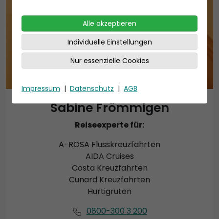
Alle akzeptieren
Individuelle Einstellungen
Nur essenzielle Cookies
Impressum
|
Datenschutz
|
AGB
Sabine Frömmigen
Reiseexperte für:
A-ROSA Flusskreuzfahrten
AIDA Cruises
Costa Kreuzfahrten
Cunard Kreuzfahrten
Hurtigruten
0800-300 3 200