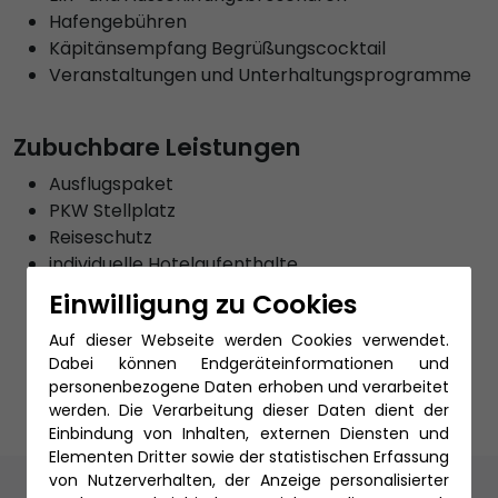
Hafengebühren
Käpitänsempfang Begrüßungscocktail
Veranstaltungen und Unterhaltungsprogramme
Zubuchbare Leistungen
Ausflugspaket
PKW Stellplatz
Reiseschutz
individuelle Hotelaufenthalte
Urlaubsverlängerung vor oder nach der
Einwilligung zu Cookies
Kreuzfahrt
Auf dieser Webseite werden Cookies verwendet.
An- und Abreise per Bahn
Dabei können Endgeräteinformationen und
TEfra Gepäckservice
personenbezogene Daten erhoben und verarbeitet
werden. Die Verarbeitung dieser Daten dient der
Einbindung von Inhalten, externen Diensten und
Elementen Dritter sowie der statistischen Erfassung
von Nutzerverhalten, der Anzeige personalisierter
Unsere Reiseexperten