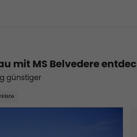
au mit MS Belvedere entde
g günstiger
kliste