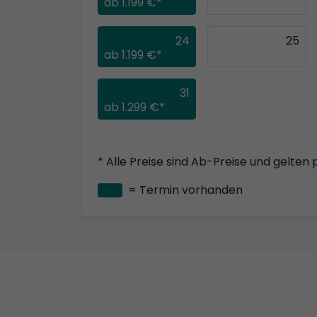
ab
1.199 €*
24
25
ab
1.199 €*
31
ab
1.299 €*
* Alle Preise sind Ab-Preise und gelten 
= Termin vorhanden