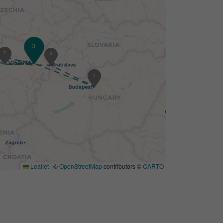
3
2
2
7
6
4
5
Leaflet
|
©
OpenStreetMap
contributors ©
CARTO