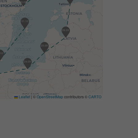
30.09
01.10
26.09
25.09
.10
24.09
Leaflet
|
©
OpenStreetMap
contributors ©
CARTO