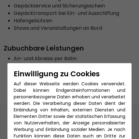
Gepäckservice und Sicherungsschein
Gepäcktransport bei Ein- und Ausschiffung
Hafengebühren
Shows und Veranstaltungen an Bord
Zubuchbare Leistungen
An- und Abreise per Bahn
individuelle Hotelaufenthalte
Einwilligung zu Cookies
PKW Stellplatz
Reiseschutz
Auf dieser Webseite werden Cookies verwendet.
Dabei können Endgeräteinformationen und
personenbezogene Daten erhoben und verarbeitet
werden. Die Verarbeitung dieser Daten dient der
Einbindung von Inhalten, externen Diensten und
Unsere Reiseexperten
Elementen Dritter sowie der statistischen Erfassung
von Nutzerverhalten, der Anzeige personalisierter
Werbung und Einbindung sozialer Medien. Je nach
Funktion können diese Daten auch an Dritte zur