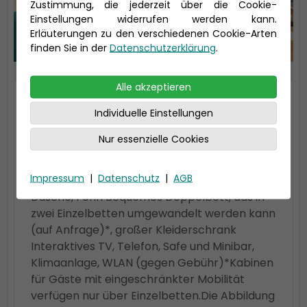
Zustimmung, die jederzeit über die Cookie-
Einstellungen widerrufen werden kann.
Erläuterungen zu den verschiedenen Cookie-Arten
finden Sie in der
Datenschutzerklärung
.
Alle akzeptieren
2-Bett Deluxe Meerblick
Individuelle Einstellungen
Fantastica tlws
Sichteinschränkung
Nur essenzielle Cookies
Größe ca. 15 m², Deck 8 Fenster mit
Impressum
|
Datenschutz
|
AGB
Meerblick Bequemer Sessel Badezimmer mit
Dusche, Föhn Bequemes Doppelbett, das in
zwei Einzelbetten umgewandelt werden kann
(auf Anfrage)*, großer Kleiderschrank
Interaktives TV, Telefon, Safe und Minibar,
Klimaanlage, WLAN (gegen Gebühr)*Kabinen
für Gäste mit eingeschränkter Mobilität
verfügen nur über Einzelbetten.Die Abbildung