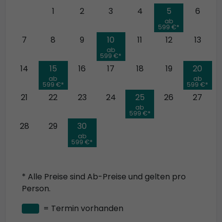
31
1
2
3
4
5
6
ab
599 €*
7
8
9
10
11
12
13
ab
599 €*
14
15
16
17
18
19
20
ab
ab
599 €*
599 €*
21
22
23
24
25
26
27
ab
599 €*
28
29
30
ab
599 €*
* Alle Preise sind Ab-Preise und gelten pro
Person.
= Termin vorhanden