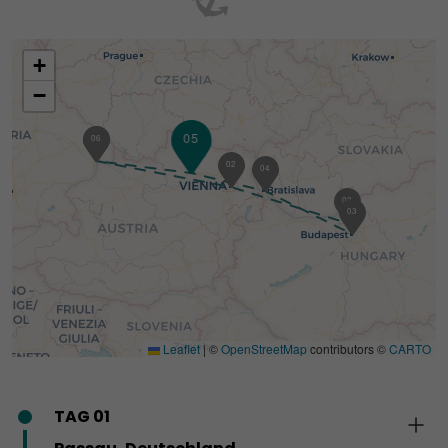
+
−
05
01
06
02
04
03
03
Leaflet
|
©
OpenStreetMap
contributors ©
CARTO
TAG 01