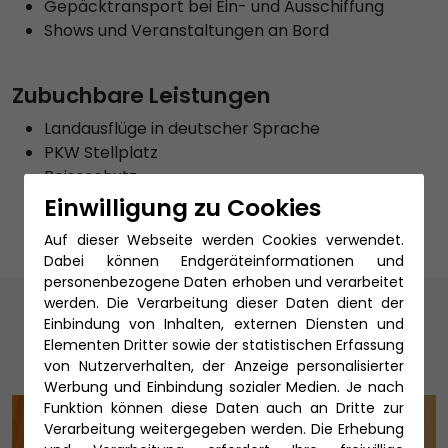
Gepäcktransport bei Ein- und Ausschiffung
Shows und Veranstaltungen an Bord
Zubuchbare Leistungen
Landausflüge in deutscher Sprache
PKW Stellplatz
Reiseschutz
An- und Abreise per Bahn
Einwilligung zu Cookies
Auf dieser Webseite werden Cookies verwendet.
Dabei können Endgeräteinformationen und
personenbezogene Daten erhoben und verarbeitet
Unsere Reiseexperten
werden. Die Verarbeitung dieser Daten dient der
Einbindung von Inhalten, externen Diensten und
Elementen Dritter sowie der statistischen Erfassung
von Nutzerverhalten, der Anzeige personalisierter
Werbung und Einbindung sozialer Medien. Je nach
Funktion können diese Daten auch an Dritte zur
Verarbeitung weitergegeben werden. Die Erhebung