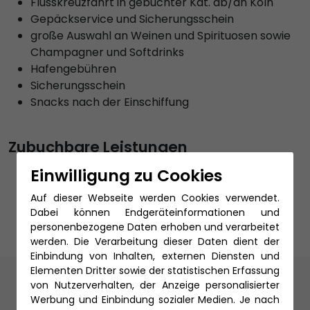
Flusskreuzfahrt in gebuchter Kat. ab/an Köln
Gepäckservice und Sicherungsschein
große Auswahl an Weinen und Spirituosen sowie
Champagner und Softdrinks
Hafengebühren
Sicherungsschein
Snacks nach der Einschiffung
Zubuchbare Leistungen
An- und Abreise per Bahn
Einwilligung zu Cookies
PKW Stellplatz
Auf dieser Webseite werden Cookies verwendet.
Reiseschutz
Dabei können Endgeräteinformationen und
personenbezogene Daten erhoben und verarbeitet
werden. Die Verarbeitung dieser Daten dient der
Einbindung von Inhalten, externen Diensten und
Elementen Dritter sowie der statistischen Erfassung
Unsere Reiseexperten
von Nutzerverhalten, der Anzeige personalisierter
Werbung und Einbindung sozialer Medien. Je nach