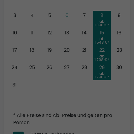
3
4
5
6
7
8
9
ab
1.398 €*
10
11
12
13
14
15
16
ab
1.548 €*
17
18
19
20
21
22
23
ab
1.798 €*
24
25
26
27
28
29
30
ab
1.798 €*
31
* Alle Preise sind Ab-Preise und gelten pro
Person.