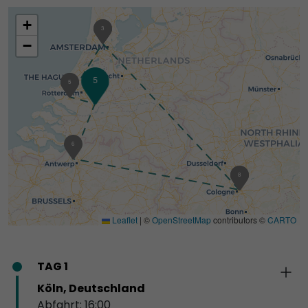
+
2
3
−
5
4
5
6
1
8
Leaflet
|
©
OpenStreetMap
contributors ©
CARTO
TAG 1
Köln, Deutschland
Abfahrt: 16:00