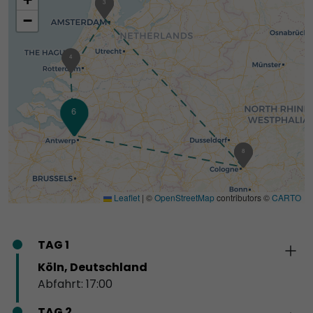
2
3
−
4
6
5
1
8
Leaflet
|
©
OpenStreetMap
contributors ©
CARTO
TAG 1
Köln, Deutschland
Abfahrt: 17:00
TAG 2