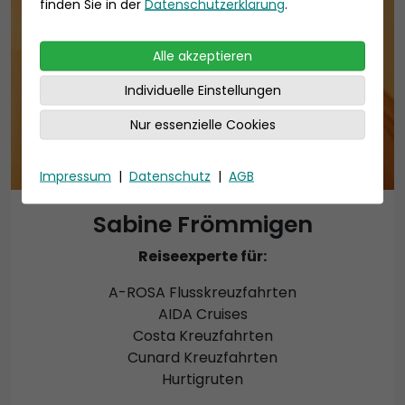
finden Sie in der
Datenschutzerklärung
.
Alle akzeptieren
Individuelle Einstellungen
Nur essenzielle Cookies
Impressum
|
Datenschutz
|
AGB
Sabine Frömmigen
Reiseexperte für:
A-ROSA Flusskreuzfahrten
AIDA Cruises
Costa Kreuzfahrten
Cunard Kreuzfahrten
Hurtigruten