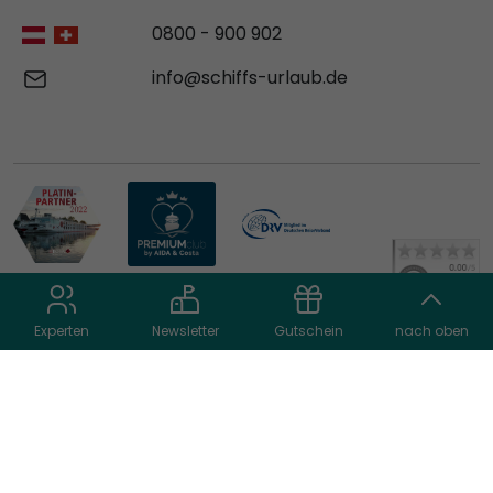
0800 - 900 902
info@schiffs-urlaub.de
Experten
Newsletter
Gutschein
nach oben
© 2026 schiffs-urlaub.de
AGB
Datenschutz
Impressum
Cookie Einstellungen