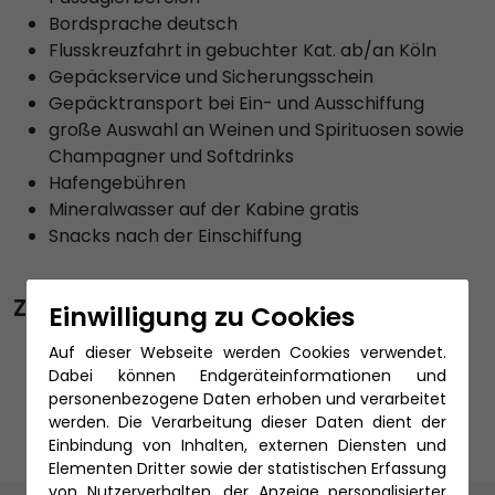
Bordsprache deutsch
Flusskreuzfahrt in gebuchter Kat. ab/an Köln
Gepäckservice und Sicherungsschein
Gepäcktransport bei Ein- und Ausschiffung
große Auswahl an Weinen und Spirituosen sowie
Champagner und Softdrinks
Hafengebühren
Mineralwasser auf der Kabine gratis
Snacks nach der Einschiffung
Zubuchbare Leistungen
Einwilligung zu Cookies
An- und Abreise per Bahn
Auf dieser Webseite werden Cookies verwendet.
PKW Stellplatz
Dabei können Endgeräteinformationen und
Reiseschutz
personenbezogene Daten erhoben und verarbeitet
werden. Die Verarbeitung dieser Daten dient der
Einbindung von Inhalten, externen Diensten und
Elementen Dritter sowie der statistischen Erfassung
von Nutzerverhalten, der Anzeige personalisierter