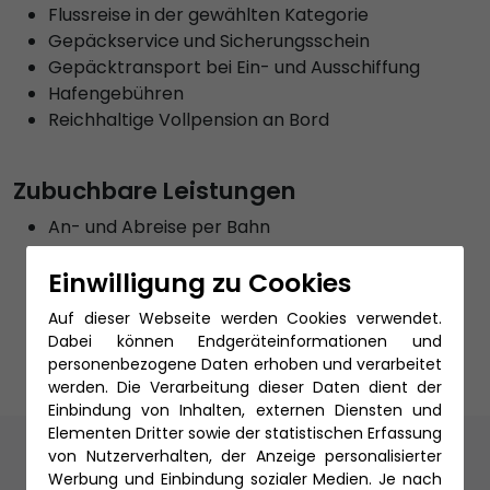
Flussreise in der gewählten Kategorie
Gepäckservice und Sicherungsschein
Gepäcktransport bei Ein- und Ausschiffung
Hafengebühren
Reichhaltige Vollpension an Bord
Zubuchbare Leistungen
An- und Abreise per Bahn
Ausflugspaket
Einwilligung zu Cookies
Getränkepaket
PKW Stellplatz
Auf dieser Webseite werden Cookies verwendet.
Reiseschutz
Dabei können Endgeräteinformationen und
personenbezogene Daten erhoben und verarbeitet
werden. Die Verarbeitung dieser Daten dient der
Einbindung von Inhalten, externen Diensten und
Elementen Dritter sowie der statistischen Erfassung
Unsere Reiseexperten
von Nutzerverhalten, der Anzeige personalisierter
Werbung und Einbindung sozialer Medien. Je nach