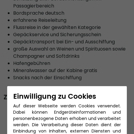
Passagierbereich
Bordsprache deutsch
erfahrene Reiseleitung
Flussreise in der gewählten Kategorie
Gepäckservice und Sicherungsschein
Gepäcktransport bei Ein- und Ausschiffung
große Auswahl an Weinen und Spirituosen sowie
Champagner und Softdrinks
Hafengebühren
Mineralwasser auf der Kabine gratis
Snacks nach der Einschiffung
Einwilligung zu Cookies
Zubuchbare Leistungen
Auf dieser Webseite werden Cookies verwendet.
An- und Abreise per Bahn
Dabei können Endgeräteinformationen und
An- und Abreise per Flug
personenbezogene Daten erhoben und verarbeitet
individuelle Hotelaufenthalte
werden. Die Verarbeitung dieser Daten dient der
Reiseschutz
Einbindung von Inhalten, externen Diensten und