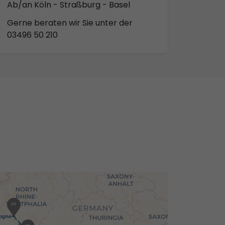
Ab/an Köln - Straßburg - Basel
Gerne beraten wir Sie unter der
03496 50 210
01
08