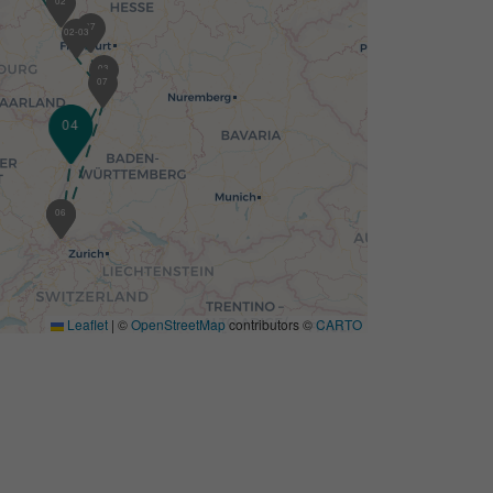
02
07
02-03
03
07
04
05
06
Leaflet
|
©
OpenStreetMap
contributors ©
CARTO