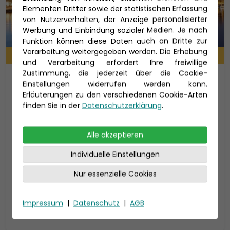
Elementen Dritter sowie der statistischen Erfassung
von Nutzerverhalten, der Anzeige personalisierter
Werbung und Einbindung sozialer Medien. Je nach
Funktion können diese Daten auch an Dritte zur
Verarbeitung weitergegeben werden. Die Erhebung
TARIF: Premium Alles Inklusive
und Verarbeitung erfordert Ihre freiwillige
Zustimmung, die jederzeit über die Cookie-
Donau Metropolen kompakt ab
Einstellungen widerrufen werden kann.
Wien
Erläuterungen zu den verschiedenen Cookie-Arten
finden Sie in der
Datenschutzerklärung
.
Flusskreuzfahrt auf der Donau Frühling 2027
A-ROSA FLORA
Alle akzeptieren
Reisedauer: 6 Tage
Individuelle Einstellungen
14.03. - 29.03.2027
Nur essenzielle Cookies
598 €
p.P. ab
Impressum
|
Datenschutz
|
AGB
Zur Reise