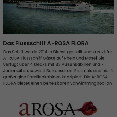
Das Flussschiff A-ROSA FLORA
Das Schiff wurde 2014 in Dienst gestellt und kreuzt für
A-ROSA Flussschiff Gäste auf Rhein und Mosel. Sie
verfügt über 4 Decks mit 83 Außenkabinen und 7
Juniorsuiten, sowie 4 Balkonsuiten. Erstmals sind hier 2
großzügige Familienkabinen konzipiert. Die A-ROSA
FLORA bietet einen beheizbaren Schwimmingpool an
Deck mit bequemen Liegestühlen und praktischem
Sonnensegel. Weiterhin bereiten auf dem Aussendeck
Großfiguren Schach, ein Putting Green bzw. Minigolf
Abwechslung. Auf Deck 1 befindet sich der
Fitnessbereich und SPA-Bereich mit