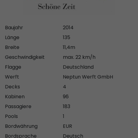
Massageduschen, Ruhebereich, Finnische Sauna und
Dampfsauna. Geniessen Sie die Abende in der
Panaoramalounge mit Bar und Tanzfläche oder in der
P´tit Bar mit Service auf dem Sonnendeck. Das
Baujahr
2014
schöne Restaurant mit Aussenbereich lädt zum Sitzen
Länge
135
und Geniessen der köstlichen Mahlzeiten und
Breite
11,4m
herrlichen Landschaften ein.
Geschwindigkeit
max. 22 km/h
Flagge
Deutschland
Werft
Neptun Werft GmbH
Decks
4
Kabinen
96
Passagiere
183
Pools
1
Bordwährung
EUR
Bordsprache
Deutsch