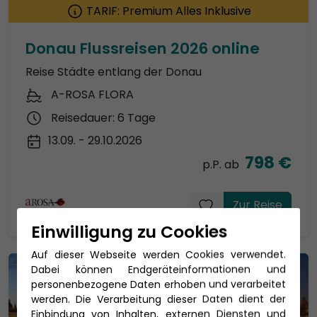
TARIF: Premium Alles Inklusive
Donau Flussreisen 2026 online
Reise Städte entlang der Donau
A-ROSA FLORA
Reisedauer: 6 Tage
13.09. - 29.10.2026
798 €
p.P. ab
Zur Reise
Einwilligung zu Cookies
Auf dieser Webseite werden Cookies verwendet.
Dabei können Endgeräteinformationen und
personenbezogene Daten erhoben und verarbeitet
werden. Die Verarbeitung dieser Daten dient der
Einbindung von Inhalten, externen Diensten und