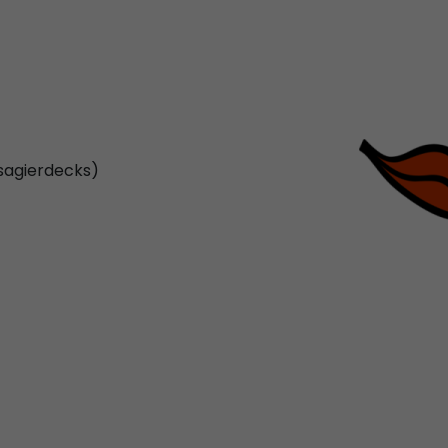
wählen. Dabei besteht die 
Veranda. Neu sind zum Beis
Wintergarten oder Panora
Privatbereich. Auch könne
Kabinen mit zwei Bädern 
wählen. Für das leibliche W
Bord der AIDAperla sorge
ssagierdecks)
oder das Brauhaus als auc
Ristorante Casa Nova. Eben
das Buffalo Steak House al
Kiss oder die Erste Sahne E
erstklassige Ensemble im
Entdecken Sie auf Schiffs-
Kreuzfahrt-Angeboten. Buch
unvergesslichen Urlaub.