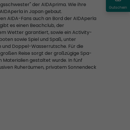
lingsschwester" der AIDAprima. Wie ihre
Gutschein
AIDAperla in Japan gebaut.
nden AIDA-Fans auch an Bord der AIDAperla
 gibt es einen Beachclub, der
 Wetter garantiert, sowie ein Activity-
boten sowie Spiel und Spaß, unter
 und Doppel-Wasserrutsche. Für die
großen Reise sorgt der großzügige Spa-
n Materialien gestaltet wurde. In fünf
klusiven Ruheräumen, privatem Sonnendeck
 können sich die Gäste vom stressigen
AIDAperla:
Kabinen, Restaurants
ung
Sie aus 14 verschiedenen Kategorien