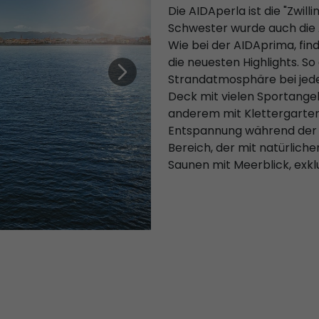
Die AIDAperla ist die "Zwil
Schwester wurde auch die 
Wie bei der AIDAprima, fi
die neuesten Highlights. So
Strandatmosphäre bei jedem
Deck mit vielen Sportange
anderem mit Klettergarten
Entspannung während der 
Bereich, der mit natürliche
Saunen mit Meerblick, ex
und großem Fitnessbereich
Alltag erholen.
An Bord der 
vielseitige 
& Unterhalt
Ihre Wunschkabine können 