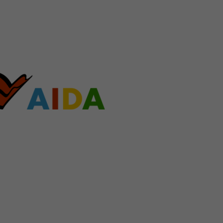
AIDAperla zu 75 % aus Kabinen mit
piel die Lanaikabinen mit zusätzlichem
makabinen auf Deck 16 mit exklusivem
n Sie zwischen extragroßen Kabinen,
oder mit begehbarem Kleiderschrank
ohl und eine neue kulinarische Vielfalt an
n sowohl das bewährte Marktrestaurant
h das neue Fuego Restaurant oder das
so gibt es wieder einige Spezialitäten wie
s auch Neuheiten wie die Brasserie French
isbar. Für die Unterhaltung sorgt das
 Theatrium mit atemberaubenden Shows.
Urlaub.de eine große Auswahl an AIDA-
en Sie jetzt und erleben Sie einen