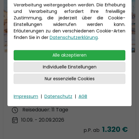
Verarbeitung weitergegeben werden. Die Erhebung
und Verarbeitung erfordert Ihre freiwillige
Zustimmung, die jederzeit über die Cookie-
Einstellungen widerrufen werden kann.
Erläuterungen zu den verschiedenen Cookie-Arten
finden Sie in der
Datenschutzerklärung
.
Alle akzeptieren
AIDA Mediterrane Highlights ab
Individuelle Einstellungen
Mallorca
Nur essenzielle Cookies
AIDAstella Kreuzfahrt Termine von Mai bis
September 2026
Impressum
|
Datenschutz
|
AGB
AIDAstella
Reisedauer: 11 Tage
10.09. - 20.09.2026
1.320 €
p.P. ab