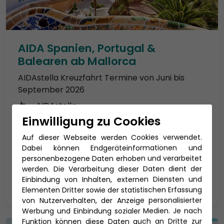
AIDA Spanien, Portugal &
Balearen ab Mallorca
AIDAstella Kreuzfahrt Termine von Juni bis
September 2026
AIDAstella
Einwilligung zu Cookies
Reisedauer: 12 Tage
Auf dieser Webseite werden Cookies verwendet.
30.08. - 10.09.2026
Dabei können Endgeräteinformationen und
1.400 €
p.P. ab
personenbezogene Daten erhoben und verarbeitet
werden. Die Verarbeitung dieser Daten dient der
Einbindung von Inhalten, externen Diensten und
Zur Reise
Elementen Dritter sowie der statistischen Erfassung
von Nutzerverhalten, der Anzeige personalisierter
Werbung und Einbindung sozialer Medien. Je nach
Funktion können diese Daten auch an Dritte zur