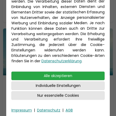
werden. Die Verarbeitung dieser Daten dient der
Einbindung von Inhalten, externen Diensten und
Zur Reise
Elementen Dritter sowie der statistischen Erfassung
von Nutzerverhalten, der Anzeige personalisierter
Werbung und Einbindung sozialer Medien. Je nach
Funktion können diese Daten auch an Dritte zur
Verarbeitung weitergegeben werden. Die Erhebung
und Verarbeitung erfordert Ihre freiwillige
Zustimmung, die jederzeit über die Cookie-
Einstellungen widerrufen werden kann.
Erläuterungen zu den verschiedenen Cookie-Arten
finden Sie in der
Datenschutzerklärung
.
Alle akzeptieren
7 Nächte - Sonnenseiten der
Individuelle Einstellungen
Adria - ab/bis Triest
Nur essenzielle Cookies
Mein Schiff 6
Impressum
|
Datenschutz
|
AGB
Reisedauer: 8 Tage