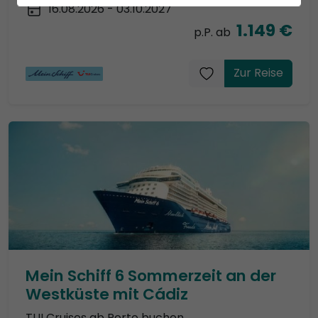
16.08.2026 - 03.10.2027
1.149 €
p.P. ab
Zur Reise
Mein Schiff 6 Sommerzeit an der
Westküste mit Cádiz
TUI Cruises ab Porto buchen