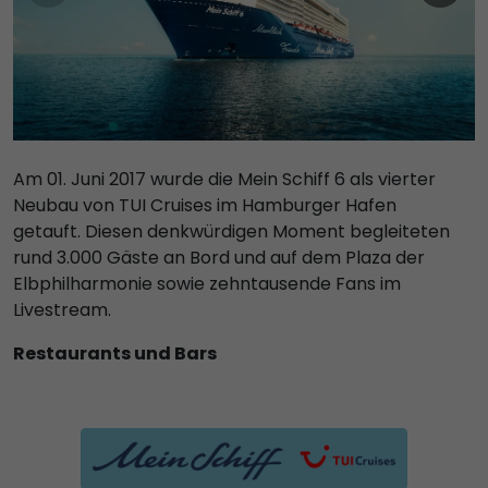
Am 01. Juni 2017 wurde die Mein Schiff 6 als vierter
Neubau von TUI Cruises im Hamburger Hafen
getauft. Diesen denkwürdigen Moment begleiteten
rund 3.000 Gäste an Bord und auf dem Plaza der
Elbphilharmonie sowie zehntausende Fans im
Livestream.
Restaurants und Bars
In Sachen Genuss kommen Sie an Bord der Mein
Schiff 6 sicherlich auf Ihre Kosten. In den Restaurants
und Bistros entdecken Sie kulinarisches Neuland und
exklusive Gourmet-Momente. Genießen Sie rund um