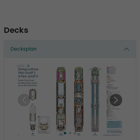
der Finnischen Sauna mit Panoramablick über das
Kräuterdampfbad, den Eisbrunnen und Duschraum
bis zum Ruhebalkon. Gut shoppen lässt es sich in der
neuen Einkaufspassage Neuer Wall.
Decks
Kabinen
Wie bei dem Schwesterschiff besteht die Mein Schiff
Decksplan
6 überwiegend aus Balkonkabinen, aber auch viele
andere Kategorien sind während einer TUI Cruises-
Kreuzfahrt buchbar. Die Auswahl an
unterschiedlichen Kabinen ist sehr vielfältig. Zu den
zwölf gleichermaßen ansprechend und modern
gestalteten Kategorien zählen auch zwei, die sich
ganz speziell an Familien richten. Besonders luxuriös
sind die Themen Suiten mit fantastischem Ausblick
nahe der Brücke, die Diamant Suite mit einer 47-
Quadratmeter-Veranda und die zweistöckige Himmel
& Meer Suite mit Dachterrasse. An ausgesprochene
Wellness-Freunde richten sich an Bord der Mein