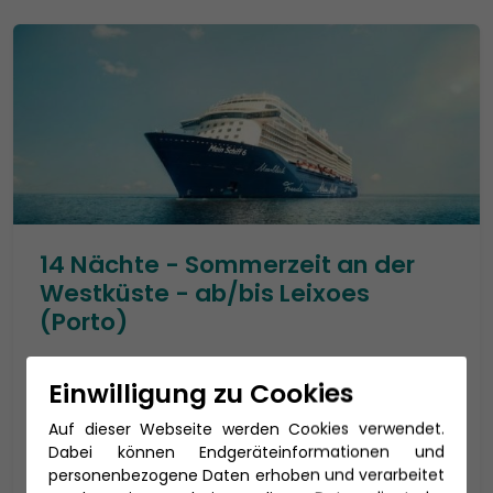
14 Nächte - Sommerzeit an der
Westküste - ab/bis Leixoes
(Porto)
Mein Schiff 6
Einwilligung zu Cookies
Reisedauer: 15 Tage
Auf dieser Webseite werden Cookies verwendet.
13.08. - 27.08.2026
Dabei können Endgeräteinformationen und
2.349 €
p.P. ab
personenbezogene Daten erhoben und verarbeitet