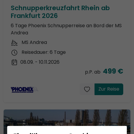
Schnupperkreuzfahrt Rhein ab
Frankfurt 2026
6 Tage Phoenix Schnupperreise an Bord der MS
Andrea
MS Andrea
Reisedauer: 6 Tage
08.09. - 10.11.2026
499 €
p.P. ab
Zur Reise