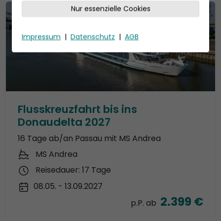
Nur essenzielle Cookies
Impressum
|
Datenschutz
|
AGB
Flusskreuzfahrt bis ins
Donaudelta 2027
16 Tage ab/an Passau mit MS Andrea
MS Andrea
Reisedauer: 17 Tage
08.05. - 13.09.2027
2.399 €
p.P. ab