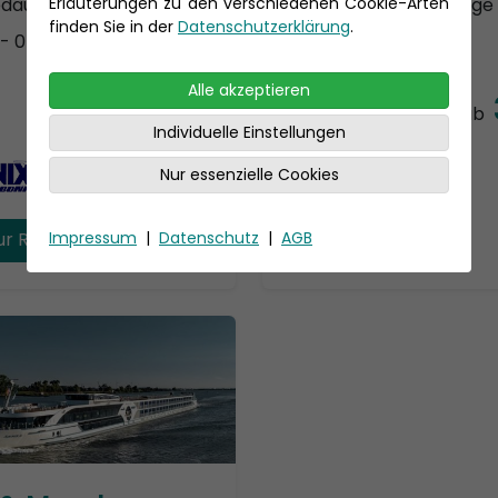
Erläuterungen zu den verschiedenen Cookie-Arten
edauer: 5 Tage
Reisedauer: 6 Tage
finden Sie in der
Datenschutzerklärung
.
 - 07.11.2026
27.11. - 22.12.2026
Alle akzeptieren
399 €
p.P. ab
p.P. ab
Individuelle Einstellungen
Nur essenzielle Cookies
Impressum
|
Datenschutz
|
AGB
ur Reise
Zur Reise