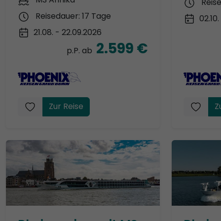
Reis
Reisedauer: 17 Tage
02.10.
21.08. - 22.09.2026
2.599 €
p.P. ab
Zur Reise
Z