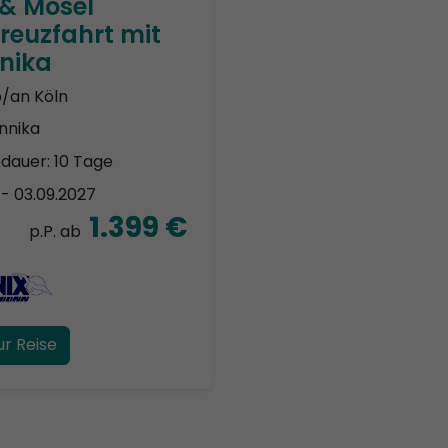
 & Mosel
reuzfahrt mit
nika
b/an Köln
nnika
edauer: 10 Tage
. - 03.09.2027
1.399 €
p.P. ab
ur Reise