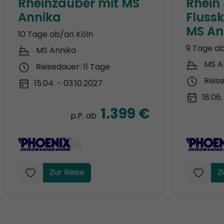
Rheinzauber mit MS
Rhein
Annika
Flussk
MS An
10 Tage ab/an Köln
9 Tage a
MS Annika
MS A
Reisedauer: 11 Tage
Reis
15.04. - 03.10.2027
18.06
1.399 €
p.P. ab
Zur Reise
Z