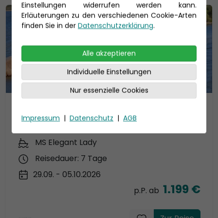
Einstellungen widerrufen werden kann.
Erläuterungen zu den verschiedenen Cookie-Arten
finden Sie in der
Datenschutzerklärung
.
Alle akzeptieren
Individuelle Einstellungen
Nur essenzielle Cookies
Belgien & Brüssel 2026
Impressum
|
Datenschutz
|
AGB
neue Route ab/an Düsseldorf
MS Elegant Lady
Reisedauer: 7 Tage
29.09. - 05.10.2026
1.199 €
p.P. ab