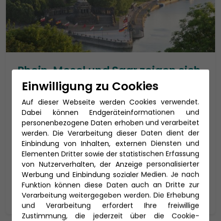
Rhein, Mosel und Saar zeigen sich
von der schönsten Seite
Einwilligung zu Cookies
Mit MS Elegant Lady 7 Tage ab/an Düsseldorf
Auf dieser Webseite werden Cookies verwendet.
Dabei können Endgeräteinformationen und
MS Elegant Lady
personenbezogene Daten erhoben und verarbeitet
Reisedauer: 13 Tage
werden. Die Verarbeitung dieser Daten dient der
Einbindung von Inhalten, externen Diensten und
23.09. - 05.10.2026
Elementen Dritter sowie der statistischen Erfassung
2.199 €
p.P. ab
von Nutzerverhalten, der Anzeige personalisierter
Werbung und Einbindung sozialer Medien. Je nach
Funktion können diese Daten auch an Dritte zur
Zur Reise
Verarbeitung weitergegeben werden. Die Erhebung
und Verarbeitung erfordert Ihre freiwillige
Zustimmung, die jederzeit über die Cookie-