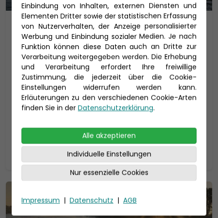
Einbindung von Inhalten, externen Diensten und
Elementen Dritter sowie der statistischen Erfassung
Quer durch Holland, Belgien &
von Nutzerverhalten, der Anzeige personalisierter
Werbung und Einbindung sozialer Medien. Je nach
Frankreich
Funktion können diese Daten auch an Dritte zur
Ab Düsseldorf mit MS Lady Diletta
Verarbeitung weitergegeben werden. Die Erhebung
und Verarbeitung erfordert Ihre freiwillige
MS Lady Diletta
Zustimmung, die jederzeit über die Cookie-
Einstellungen widerrufen werden kann.
Reisedauer: 13 Tage
Erläuterungen zu den verschiedenen Cookie-Arten
12.09. - 18.10.2026
finden Sie in der
Datenschutzerklärung
.
2.199 €
p.P. ab
Alle akzeptieren
Zur Reise
Individuelle Einstellungen
Nur essenzielle Cookies
Impressum
|
Datenschutz
|
AGB