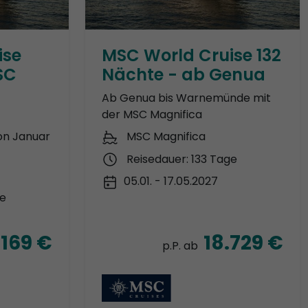
ise
MSC World Cruise 132
SC
Nächte - ab Genua
Ab Genua bis Warnemünde mit
der MSC Magnifica
on Januar
MSC Magnifica
Reisedauer: 133 Tage
05.01. - 17.05.2027
ge
.169 €
18.729 €
p.P. ab