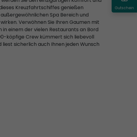
 werden Sie den einzigartigen Komfort und
 dieses Kreuzfahrtschiffes genießen
Gutschein
m außergewöhnlichen Spa Bereich und
ch wirken. Verwöhnen Sie Ihren Gaumen mit
en in einem der vielen Restaurants an Bord
00-köpfige Crew kümmert sich liebevoll
liest sicherlich auch Ihnen jeden Wunsch