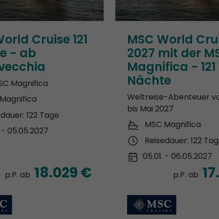
orld Cruise 121
MSC World Cru
e - ab
2027 mit der M
avecchia
Magnifica - 121
Nächte
SC Magnifica
Weltreise-Abenteuer v
Magnifica
bis Mai 2027
edauer: 122 Tage
MSC Magnifica
. - 05.05.2027
Reisedauer: 122 Ta
05.01. - 06.05.2027
18.029 €
17
p.P. ab
p.P. ab