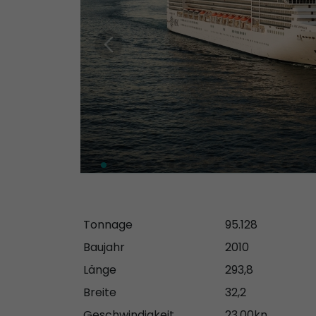
Tonnage
95.128
Baujahr
2010
Länge
293,8
Breite
32,2
Geschwindigkeit
23,00kn