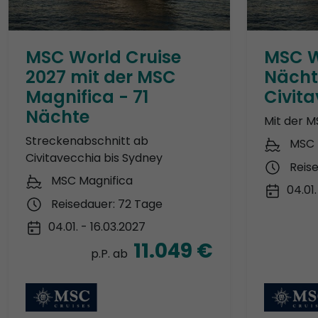
MSC World Cruise
MSC W
2027 mit der MSC
Nächt
Magnifica - 71
Civit
Nächte
Mit der M
Streckenabschnitt ab
MSC 
Civitavecchia bis Sydney
Reis
MSC Magnifica
04.01
Reisedauer: 72 Tage
04.01. - 16.03.2027
11.049 €
p.P. ab