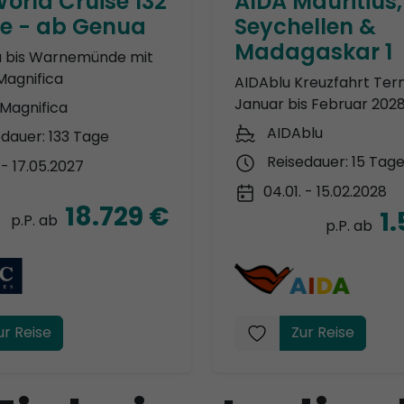
orld Cruise 132
AIDA Mauritius,
e - ab Genua
Seychellen &
Madagaskar 1
 bis Warnemünde mit
Magnifica
AIDAblu Kreuzfahrt Ter
Januar bis Februar 202
Magnifica
AIDAblu
edauer: 133 Tage
Reisedauer: 15 Tag
 - 17.05.2027
04.01. - 15.02.2028
18.729 €
1
p.P. ab
p.P. ab
ur Reise
Zur Reise