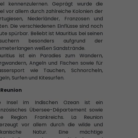
sel kennenzulernen. Geprägt wurde die
sel vor allem durch zahlreiche Kolonien der
rtugiesen, Niederländer, Franzosen und
iten. Die verschiedenen Einflüsse sind noch
ute spürbar. Beliebt ist Mauritius bei seinen
esuchern besonders aufgrund der
lometerlangen weißen Sandstrände.
uritius ist ein Paradies zum Wandern,
rgwandern, Angeln und Fischen sowie für
ssersport wie Tauchen, Schnorcheln,
geln, Surfen und Kitesurfen.
 Reunion
e Insel im Indischen Ozean ist ein
anzösisches Übersee-Département sowie
ne Region Frankreichs. La Reunion
erzeugt vor allem durch die wilde und
ulkanische Natur. Eine mächtige