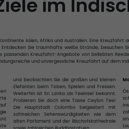
Ziele im Indis
Kontinente Asien, Afrika und Australien. Eine Kreuzfahrt
. Entdecken Sie traumhafte weiße Strände, besuchen Sie
e die passenden Kreuzfahrt-Angebote von beliebten Reed
chslungsreiche und unvergessliche Kreuzfahrt auf dem In
und beobachten Sie die großen und kleinen
Ma
Elefanten beim Toben, Spielen und Fressen.
ben
Ös
Weiterhin ist Sri Lanka als Teeinsel bekannt.
rte
s
Probieren Sie doch eine Tasse Ceylon Tee!
auf
In
Die Hauptstadt Colombo beigeistert mit
gie
za
zahlreichen Sehenswürdigkeiten wie dem
unt
si
alten Parlament und der Bischofskathedrale
bte
Lo
sowie zahlreichen Buddhastatuen.