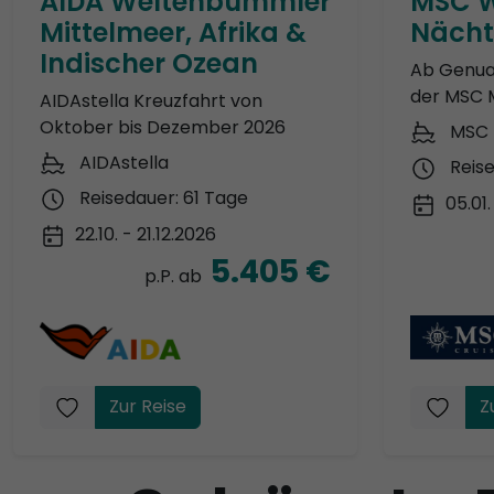
AIDA Weltenbummler
MSC W
Mittelmeer, Afrika &
Nächt
Indischer Ozean
Ab Genua
der MSC 
AIDAstella Kreuzfahrt von
Oktober bis Dezember 2026
MSC 
AIDAstella
Reis
Reisedauer: 61 Tage
05.01.
22.10. - 21.12.2026
5.405 €
p.P. ab
Zur Reise
Z