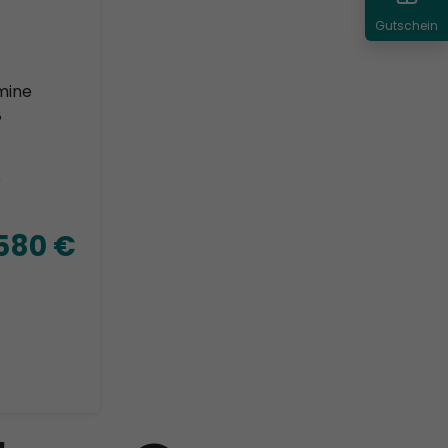
Gutschein
mine
8
e
.580 €