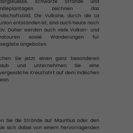
birgskulisse, schwarze Strände und
anilleplantagen zeichnen das
ndschaftsbild. Die Vulkane, durch die La
union entstanden ist, sind auch heute noch
tiv. Daher werden auch viele Vulkan- und
avatouren sowie Wanderungen für
isegäste angeboten.
chen Sie jetzt einen ganz besonderen
rlaub und unternehmen Sie eine
vergessliche Kreuzfahrt auf dem Indischen
ean.
n Sie die Strände auf Mauritius oder den
n Sie sich dabei von einem hervorragenden