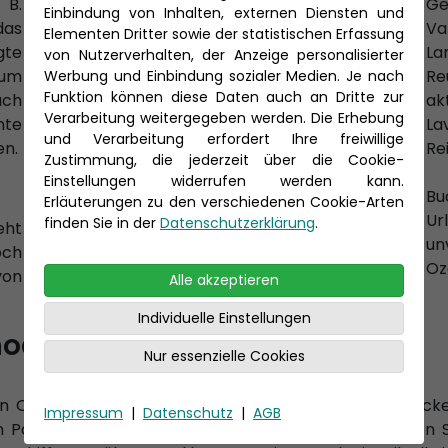
 B.
Ge
Einbindung von Inhalten, externen Diensten und
dadurch viele Tier- und Pflanzenarten, die
das
V
Elementen Dritter sowie der statistischen Erfassung
nur auf Madagaskar heimisch sind, wie zum
gte
La
von Nutzerverhalten, der Anzeige personalisierter
Beispiel die Lemuren.
zum
Re
Werbung und Einbindung sozialer Medien. Je nach
Das Inselinnere wird durch ein etwa 1100 m
Funktion können diese Daten auch an Dritte zur
uch
ak
hohes Plateau gekennzeichnet, das sich von
Verarbeitung weitergegeben werden. Die Erhebung
nte
L
und Verarbeitung erfordert Ihre freiwillige
Nord nach Süd ausdehnt. Des Weiteren
n.
Re
Zustimmung, die jederzeit über die Cookie-
besteht Madagaskar aus teilweise dichtem
Einstellungen widerrufen werden kann.
Regenwald. Angelaufene Häfen der
Bu
Erläuterungen zu den verschiedenen Cookie-Arten
Reedereien sind Tolagnaro im Süden sowie
U
finden Sie in der
Datenschutzerklärung
.
eht
Antsiranana, Nosy Be, Diego-Suarez im
un
och
Norden und Tamatave im Westen.
Oz
von
Alle akzeptieren
Individuelle Einstellungen
modernen Kreuzfahrtschiffen
Nur essenzielle Cookies
n Ozean. Tauchen Sie ein in Paradies ein und entdecke
Impressum
|
Datenschutz
|
AGB
n Paläste und Heiligtümer der indischen Kultur. Lasse