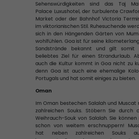
Sehenswürdigkeiten sind das Taj Ma
Palace Luxushotel, der turbulente Crawfo
Market oder der Bahnhof Victoria Termi
im viktorianischen Stil. Ruhesuchende wer
sich in den Hängenden Gärten von Mum
wohlfühlen. Goa ist für seine kilometerlan
Sandstrände bekannt und gilt somit 
beliebtes Ziel für einen Strandurlaub. A
auch die Kultur kommt in Goa nicht zu ku
denn Goa ist auch eine ehemalige Kolo
Portugals und hat somit einiges zu bieten.
Oman
Im Oman bestechen Salalah und Muscat 
zahlreichen Souks. Stöbern Sie durch 
Weihrauch-Souk von Salalah. Sie können 
schon von weitem erschnuppern! Mus
hat neben zahlreichen Souks au