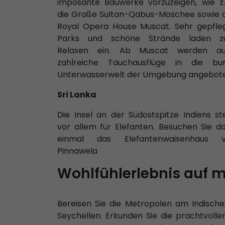
imposante Bauwerke vorzuzeigen, wie z.
die Große Sultan-Qabus-Moschee sowie 
Royal Opera House Muscat. Sehr gepfle
Parks und schöne Strände laden 
Relaxen ein. Ab Muscat werden a
zahlreiche Tauchausflüge in die bu
Unterwasserwelt der Umgebung angebote
Sri Lanka
Die Insel an der Südostspitze Indiens st
vor allem für Elefanten. Besuchen Sie d
einmal das Elefantenwaisenhaus 
Pinnawela
Wohlfühlerlebnis auf 
Bereisen Sie die Metropolen am Indische
Seychellen. Erkunden Sie die prachtvolle