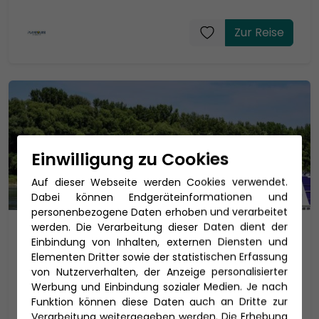
Zur Reise
Einwilligung zu Cookies
Auf dieser Webseite werden Cookies verwendet.
Dabei können Endgeräteinformationen und
personenbezogene Daten erhoben und verarbeitet
werden. Die Verarbeitung dieser Daten dient der
Flussreise Weihnachten auf dem
Einbindung von Inhalten, externen Diensten und
Rhein 2027
Elementen Dritter sowie der statistischen Erfassung
von Nutzerverhalten, der Anzeige personalisierter
Weihnachtskreuzfahrt ab Frankfurt auf dem
Werbung und Einbindung sozialer Medien. Je nach
Main
Funktion können diese Daten auch an Dritte zur
Verarbeitung weitergegeben werden. Die Erhebung
MS Lady Cristina