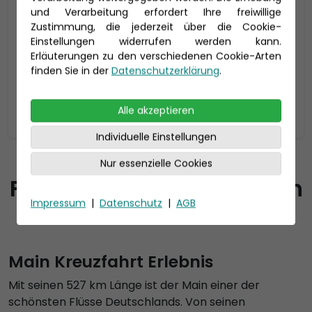
und Verarbeitung erfordert Ihre freiwillige
Reisedauer: 8 Tage
Zustimmung, die jederzeit über die Cookie-
Einstellungen widerrufen werden kann.
21.12. - 28.12.2027
Erläuterungen zu den verschiedenen Cookie-Arten
1.318 €
p.P. ab
finden Sie in der
Datenschutzerklärung
.
Zur Reise
Alle akzeptieren
Individuelle Einstellungen
Städte am Main per
Nur essenzielle Cookies
Flusskreuzfahrt besuchen
Impressum
|
Datenschutz
|
AGB
Main Kreuzfahrt Erlebnis
Mit seinen 527 km Länge ist der Main einer der
schönsten Flüsse Deutschlands. Von seinen