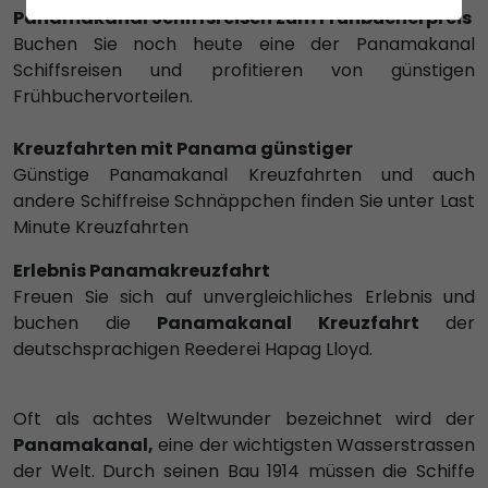
Panamakanal Schiffsreisen zum Frühbucherpreis
Buchen Sie noch heute eine der Panamakanal
Schiffsreisen und profitieren von günstigen
Frühbuchervorteilen.
Kreuzfahrten mit Panama günstiger
Günstige Panamakanal Kreuzfahrten und auch
andere Schiffreise Schnäppchen finden Sie unter Last
Minute Kreuzfahrten
Erlebnis Panamakreuzfahrt
Freuen Sie sich auf unvergleichliches Erlebnis und
buchen die
Panamakanal Kreuzfahrt
der
deutschsprachigen Reederei Hapag Lloyd.
Oft als achtes Weltwunder bezeichnet wird der
Panamakanal,
eine der wichtigsten Wasserstrassen
der Welt. Durch seinen Bau 1914 müssen die Schiffe