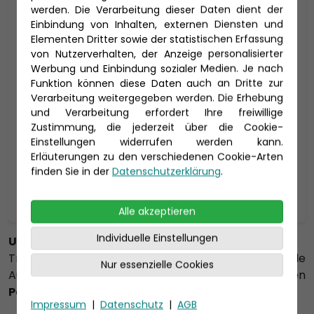
werden. Die Verarbeitung dieser Daten dient der
MSC Magnifica - 50 Nächte ab
Einbindung von Inhalten, externen Diensten und
Sydney
Elementen Dritter sowie der statistischen Erfassung
von Nutzerverhalten, der Anzeige personalisierter
Teilstrecke der MSC World Cruise
Werbung und Einbindung sozialer Medien. Je nach
MSC Magnifica
Funktion können diese Daten auch an Dritte zur
Verarbeitung weitergegeben werden. Die Erhebung
Reisedauer: 51 Tage
und Verarbeitung erfordert Ihre freiwillige
16.03. - 05.05.2027
Zustimmung, die jederzeit über die Cookie-
Einstellungen widerrufen werden kann.
7.139 €
p.P. ab
Erläuterungen zu den verschiedenen Cookie-Arten
finden Sie in der
Datenschutzerklärung
.
Zur Reise
Alle akzeptieren
Individuelle Einstellungen
Unvergessliches Reiseziel
Traumhafte Reiseziele, Entspannung an Bord und tolle
Nur essenzielle Cookies
Ausflüge, all das erleben Sie während den
Panamakanal Kreuzfahrten
Impressum
|
Datenschutz
|
AGB